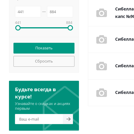
Сибелла
капс №9
441
884
Сибелла 
Сбросить
Сибелла 
Будьте всегда в
Сибелла 
курсе!
Узнавайте о скидках и акциях
первым